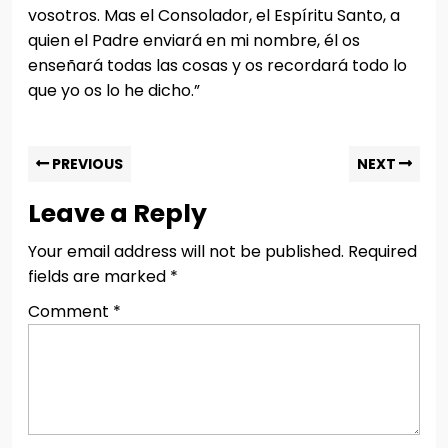
vosotros. Mas el Consolador, el Espíritu Santo, a
quien el Padre enviará en mi nombre, él os
enseñará todas las cosas y os recordará todo lo
que yo os lo he dicho.”
Post
Previous
Nex
PREVIOUS
NEXT
post:
pos
navigation
Leave a Reply
Your email address will not be published.
Required
fields are marked
*
Comment
*