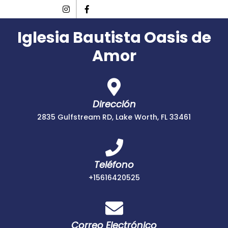
Skip
Instagram
Facebook
to
content
Iglesia Bautista Oasis de
Amor
Dirección
2835 Gulfstream RD, Lake Worth, FL 33461
Teléfono
+15616420525
+15616420525
Correo Electrónico