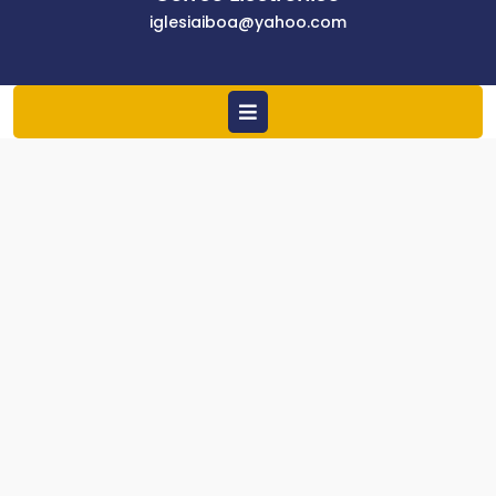
iglesiaiboa@yaho
iglesiaiboa@yahoo.com
Open
Menu