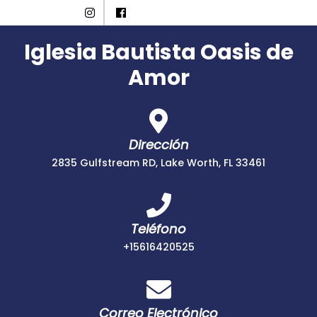
Skip
Instagram
Facebook
to
content
Iglesia Bautista Oasis de
Amor
Dirección
2835 Gulfstream RD, Lake Worth, FL 33461
Teléfono
+15616420525
+15616420525
Correo Electrónico